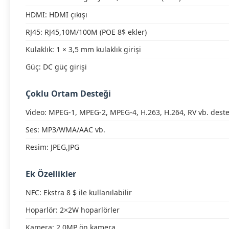
HDMI: HDMI çıkışı
RJ45: RJ45,10M/100M (POE 8$ ekler)
Kulaklık: 1 × 3,5 mm kulaklık girişi
Güç: DC güç girişi
Çoklu Ortam Desteği
Video: MPEG-1, MPEG-2, MPEG-4, H.263, H.264, RV vb. dest
Ses: MP3/WMA/AAC vb.
Resim: JPEG,JPG
Ek Özellikler
NFC: Ekstra 8 $ ile kullanılabilir
Hoparlör: 2×2W hoparlörler
Kamera: 2.0MP ön kamera