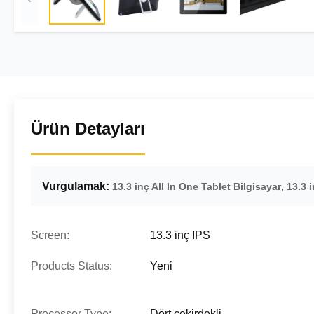
Ürün Detayları
Vurgulamak:
,
13.3 inç All In One Tablet Bilgisayar
13.3 
Screen:
13.3 inç IPS
Products Status:
Yeni
Processor Type:
Dört çekirdekli