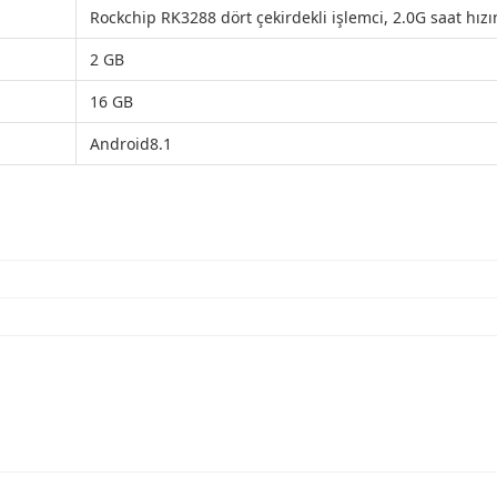
Rockchip RK3288 dört çekirdekli işlemci, 2.0G saat hız
2 GB
16 GB
Android8.1