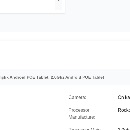
,
inçlik Android POE Tablet
2.0Ghz Android POE Tablet
Camera:
Ön k
Processor
Rockc
Manufacture:
Processor Main
2.0gh