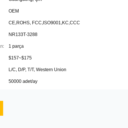
OEM
CE,ROHS, FCC,ISO9001,KC,CCC
NR133T-3288
ı:
1 parça
$157~$175
L/C, D/P, T/T, Western Union
50000 adet/ay