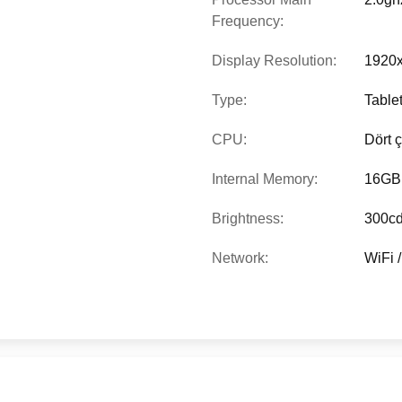
Frequency:
Display Resolution:
1920
Type:
Table
CPU:
Dört 
Internal Memory:
16GB
Brightness:
300c
Network:
WiFi /