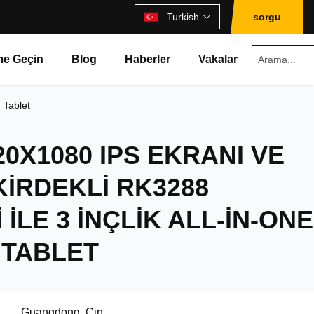
Turkish
sorgu
ime Geçin
Blog
Haberler
Vakalar
 Tablet
20X1080 IPS EKRANI VE
IRDEKLI RK3288
 ILE 3 INÇLIK ALL-IN-ONE
 TABLET
Guangdong, Çin