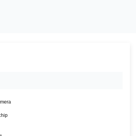
amera
hip
z