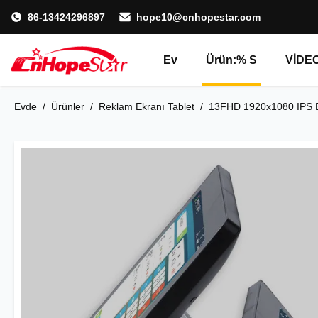
86-13424296897
hope10@cnhopestar.com
Ev
Ürün:% S
VİDE
Evde
/
Ürünler
/
Reklam Ekranı Tablet
/
13FHD 1920x1080 IPS Ekra