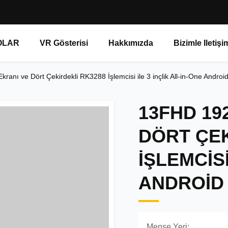
OLAR
VR Gösterisi
Hakkımızda
Bizimle Iletiş
nı ve Dört Çekirdekli RK3288 İşlemcisi ile 3 inçlik All-in-One Android
13FHD 19
DÖRT ÇEK
İŞLEMCISI
ANDROID
Menşe Yeri: