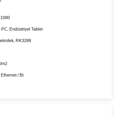
x1080
t PC, Endüstriyel Tablet
çekirdek, RK3288
d/m2
 Ethernet / Bt